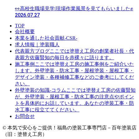
👀高校生職場見学❕現場作業風景を見てもらいました✊
2026.07.27
TOP
会社概要
本業を通した社会貢献-CSR-
求人情報｜塗装職人
ここでは塗替え工房の創業者社長・代
代表親方ブログ
表親方佐藤賢知の毎日を赤裸々に語ります。
ここでは塗替え工房の施工事例をご紹介いた
施工事例
します。外壁塗装・防水工事・屋根塗装・屋根工事・
デザイン塗装・各種補修工事などのご参考にしてくだ
さい。
ここでは塗替え工房の佐藤賢知
外壁塗装の知識-コラム
が、外壁塗装・屋根工事・防水工事の注意点やポイン
トを具体的にお話しています。あなたの塗装工事・防
水工事に役立ててください。
お問合せ
© 本気で安心をご提供！福島の塗装工事専門店－百年塗装店
（旧：塗替え工房）