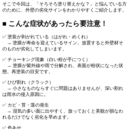
そこで今回は、「そろそろ塗り替えかな？」と悩んでいる方
のために、外壁の劣化サインをわかりやすくご紹介します。
■ こんな症状があったら要注意！
✅ 塗装が剥がれている（はがれ・めくれ）
→ 塗膜が寿命を迎えているサイン。放置すると外壁材そ
のものが劣化してしまいます。
✅ チョーキング現象（白い粉が手につく）
→ 塗膜が紫外線や雨で分解され、表面が粉状になった状
態。再塗装の目安です。
✅ ひび割れ（クラック）
→ 小さなものならすぐに問題はありませんが、深い割れ
は雨水の侵入原因に。
✅ カビ・苔・藻の発生
→ 湿気の多い面に出やすく、放っておくと美観が損なわ
れるだけでなく劣化を早めます。
✅ 色あせ