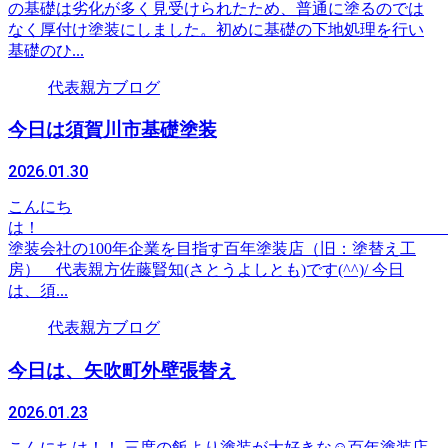
の基礎は劣化が多く見受けられたため、普通に塗るのでは
なく厚付け塗装にしました。初めに基礎の下地処理を行い
基礎のひ...
代表親方ブログ
今日は須賀川市基礎塗装
2026.01.30
こんにち
は
塗装会社の100年企業を目指す百年塗装店（旧：塗替え工
房） 代表親方佐藤賢知(さとうよしとも)です(^^)/ 今日
は、須...
代表親方ブログ
今日は、矢吹町外壁張替え
2026.01.23
こんにちは！！ 三度の飯より塗装が大好きな☺百年塗装店