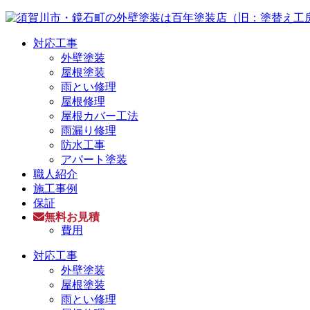
対応工事
外壁塗装
屋根塗装
雨とい修理
屋根修理
屋根カバー工法
雨漏り修理
防水工事
アパート塗装
職人紹介
施工事例
保証
無料お見積
費用
対応工事
外壁塗装
屋根塗装
雨とい修理