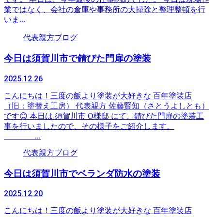
業ではなく、会社の倉庫や事務所の大掃除と整理整頓を行
いま...
代表親方ブログ
今日は須賀川市で錆びた門扉の塗装
2025.12.26
こんにちは！三度の飯より塗装が大好きな 百年塗装店
（旧：塗替え工房） 代表親方 佐藤賢知（さとうよしとも）
です😊 本日は 須賀川市 O様邸 にて、錆びた門扉の塗装工
事を行いましたので、その様子をご紹介します。
...
代表親方ブログ
今日は須賀川市でベランダ防水の塗装
2025.12.20
こんにちは！三度の飯より塗装が大好きな 百年塗装店