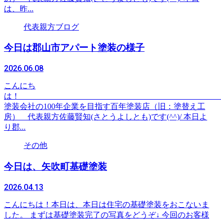
は、昨...
代表親方ブログ
今日は郡山市アパート塗装の様子
2026.06.08
こんにち
は
塗装会社の100年企業を目指す百年塗装店（旧：塗替え工
房） 代表親方佐藤賢知(さとうよしとも)です(^^)/ 本日よ
り郡...
その他
今日は、矢吹町基礎塗装
2026.04.13
こんにちは！本日は、本日は住宅の基礎塗装をおこないま
した。 まずは基礎塗装完了の写真をどうぞ↓ 今回のお客様