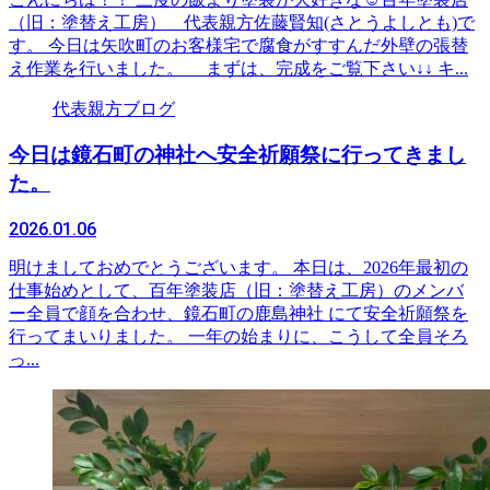
（旧：塗替え工房） 代表親方佐藤賢知(さとうよしとも)で
す。 今日は矢吹町のお客様宅で腐食がすすんだ外壁の張替
え作業を行いました。 まずは、完成をご覧下さい↓↓ キ...
代表親方ブログ
今日は鏡石町の神社へ安全祈願祭に行ってきまし
た。
2026.01.06
明けましておめでとうございます。 本日は、2026年最初の
仕事始めとして、百年塗装店（旧：塗替え工房）のメンバ
ー全員で顔を合わせ、鏡石町の鹿島神社 にて安全祈願祭を
行ってまいりました。 一年の始まりに、こうして全員そろ
っ...