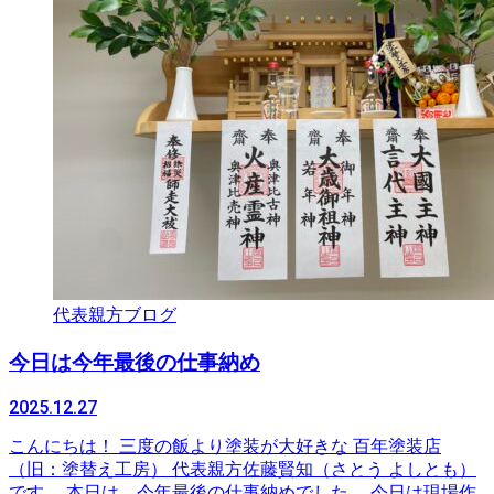
代表親方ブログ
今日は今年最後の仕事納め
2025.12.27
こんにちは！ 三度の飯より塗装が大好きな 百年塗装店
（旧：塗替え工房） 代表親方佐藤賢知（さとう よしとも）
です。 本日は、今年最後の仕事納めでした。 今日は現場作