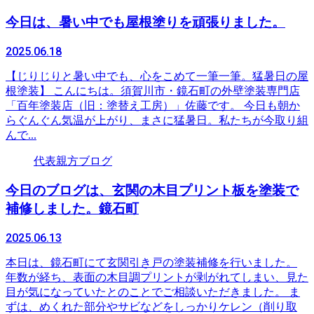
今日は、暑い中でも屋根塗りを頑張りました。
2025.06.18
【じりじりと暑い中でも、心をこめて一筆一筆。猛暑日の屋
根塗装】 こんにちは。須賀川市・鏡石町の外壁塗装専門店
「百年塗装店（旧：塗替え工房）」佐藤です。 今日も朝か
らぐんぐん気温が上がり、まさに猛暑日。私たちが今取り組
んで...
代表親方ブログ
今日のブログは、玄関の木目プリント板を塗装で
補修しました。鏡石町
2025.06.13
本日は、鏡石町にて玄関引き戸の塗装補修を行いました。
年数が経ち、表面の木目調プリントが剥がれてしまい、見た
目が気になっていたとのことでご相談いただきました。 ま
ずは、めくれた部分やサビなどをしっかりケレン（削り取