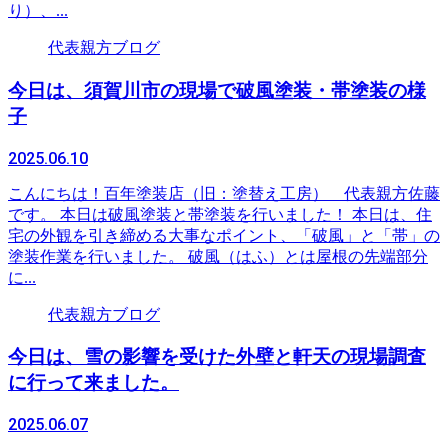
り）、...
代表親方ブログ
今日は、須賀川市の現場で破風塗装・帯塗装の様
子
2025.06.10
こんにちは！百年塗装店（旧：塗替え工房） 代表親方佐藤
です。 本日は破風塗装と帯塗装を行いました！ 本日は、住
宅の外観を引き締める大事なポイント、「破風」と「帯」の
塗装作業を行いました。 破風（はふ）とは屋根の先端部分
に...
代表親方ブログ
今日は、雪の影響を受けた外壁と軒天の現場調査
に行って来ました。
2025.06.07