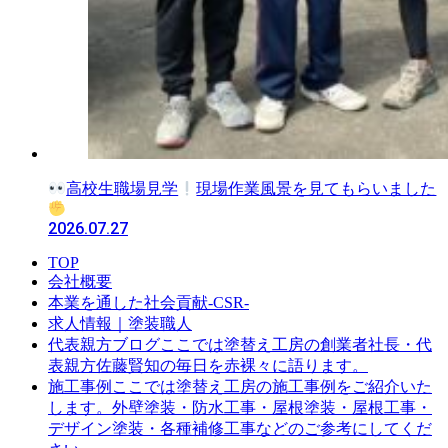
高校生職場見学
現場作業風景を見てもらいました
2026.07.27
TOP
会社概要
本業を通した社会貢献-CSR-
求人情報｜塗装職人
ここでは塗替え工房の創業者社長・代
代表親方ブログ
表親方佐藤賢知の毎日を赤裸々に語ります。
ここでは塗替え工房の施工事例をご紹介いた
施工事例
します。外壁塗装・防水工事・屋根塗装・屋根工事・
デザイン塗装・各種補修工事などのご参考にしてくだ