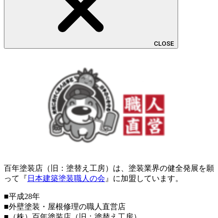
CLOSE
百年塗装店（旧：塗替え工房）は、塗装業界の健全発展を願
って『
日本建築塗装職人の会
』に加盟しています。
■平成28年
■外壁塗装・屋根修理の職人直営店
■（株）百年塗装店（旧：塗替え工房）